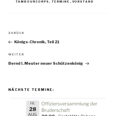
TAMBOURCORPS
,
TERMINE
,
VORSTAND
Beitragsnavigation
Vorheriger
ZURÜCK
Beitrag
Königs-Chronik, Teil 21
Nächster
WEITER
Beitrag
Bernd I. Meuter neuer Schützenkönig
NÄCHSTE TERMINE:
Offiziersversammlung der
FR.
28
Bruderschaft
AUG.