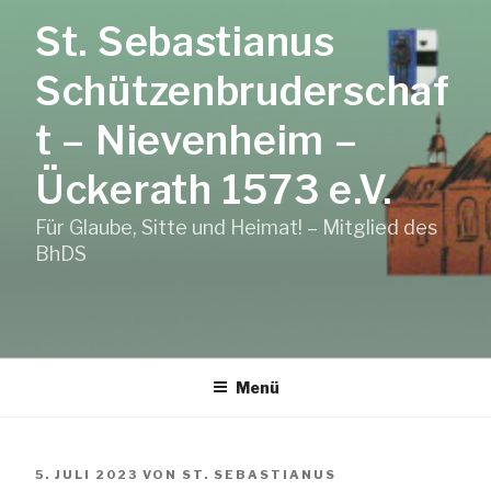
Zum
St. Sebastianus
Inhalt
springen
Schützenbruderschaf
t – Nievenheim –
Ückerath 1573 e.V.
Für Glaube, Sitte und Heimat! – Mitglied des
BhDS
Menü
VERÖFFENTLICHT
5. JULI 2023
VON
ST. SEBASTIANUS