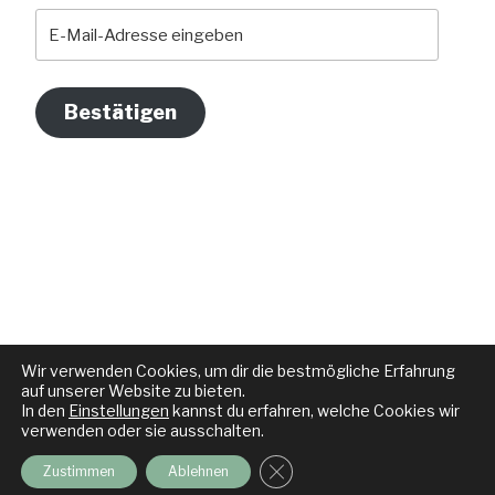
E-
Mail-
Adresse
eingeben
Bestätigen
Wir verwenden Cookies, um dir die bestmögliche Erfahrung
auf unserer Website zu bieten.
In den
Einstellungen
kannst du erfahren, welche Cookies wir
verwenden oder sie ausschalten.
GDPR Cookie-Banner schli
Zustimmen
Ablehnen