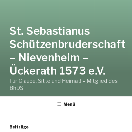
Zum
Inhalt
springen
St. Sebastianus
Schützenbruderschaft
– Nievenheim –
Ückerath 1573 e.V.
Für Glaube, Sitte und Heimat! – Mitglied des
BhDS
Menü
Beiträge