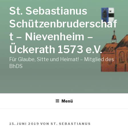
Zum
St. Sebastianus
Inhalt
springen
Schützenbruderschaf
t – Nievenheim –
Ückerath 1573 e.V.
Für Glaube, Sitte und Heimat! – Mitglied des
BhDS
Menü
VERÖFFENTLICHT
15. JUNI 2019
VON
ST. SEBASTIANUS