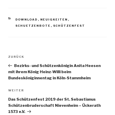
KATEGORIEN
DOWNLOAD
,
NEUIGKEITEN
,
SCHUETZENBOTE
,
SCHÜTZENFEST
Beitragsnavigation
Vorheriger
ZURÜCK
Beitrag
Bezirks- und Schützenkönigin Anita Heesen
mit ihrem König Heinz-Willi beim
Bundesköniginnentag in Köln-Stammheim
Nächster
WEITER
Beitrag
Das Schützenfest 2019 der St. Sebastianus
Schützenbruderschaft Nievenheim – Ückerath
1573 e.V.