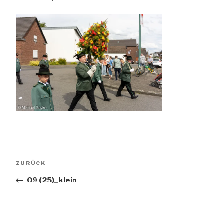
Beitragsnavigation
Vorheriger
ZURÜCK
Beitrag
09 (25)_klein