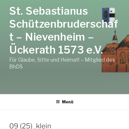
Zum
St. Sebastianus
Inhalt
springen
Schützenbruderschaf
t – Nievenheim –
Ückerath 1573 e.V.
Für Glaube, Sitte und Heimat! – Mitglied des
BhDS
Menü
09 (25)_klein