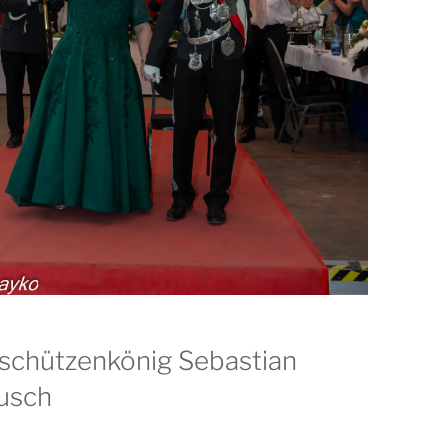
schützenkönig Sebastian
usch