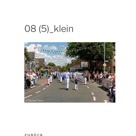
08 (5)_klein
Beitragsnavigation
Vorheriger
ZURÜCK