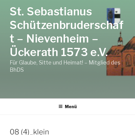
Zum
St. Sebastianus
Inhalt
springen
Schützenbruderschaf
t – Nievenheim –
Ückerath 1573 e.V.
Für Glaube, Sitte und Heimat! – Mitglied des
BhDS
Menü
08 (4)_klein