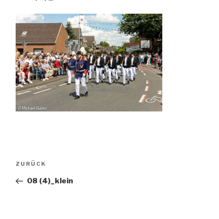
Beitragsnavigation
Vorheriger
ZURÜCK
Beitrag
08 (4)_klein