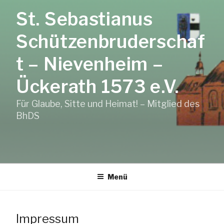
Zum
St. Sebastianus
Inhalt
springen
Schützenbruderschaf
t – Nievenheim –
Ückerath 1573 e.V.
Für Glaube, Sitte und Heimat! – Mitglied des
BhDS
Menü
Impressum