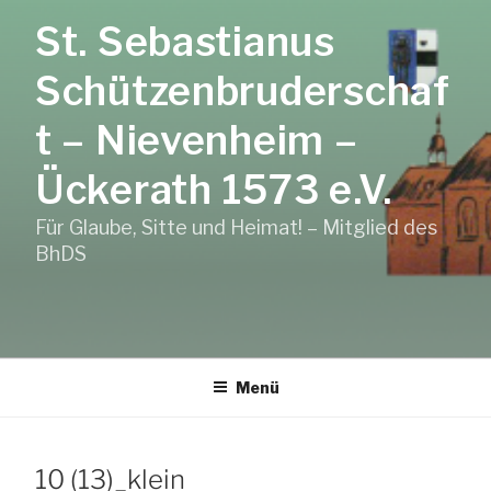
Zum
St. Sebastianus
Inhalt
springen
Schützenbruderschaf
t – Nievenheim –
Ückerath 1573 e.V.
Für Glaube, Sitte und Heimat! – Mitglied des
BhDS
Menü
10 (13)_klein