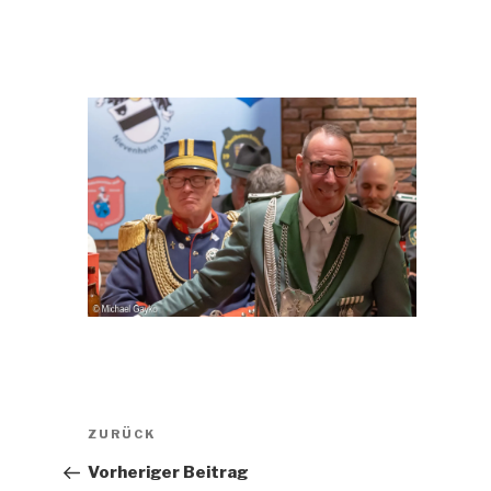
Beitragsnavigation
Vorheriger
ZURÜCK
Beitrag
Vorheriger Beitrag