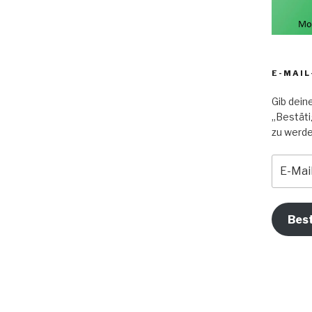
E-MAIL
Gib dein
„Bestäti
zu werde
E-
Mail-
Adress
eingebe
Bes